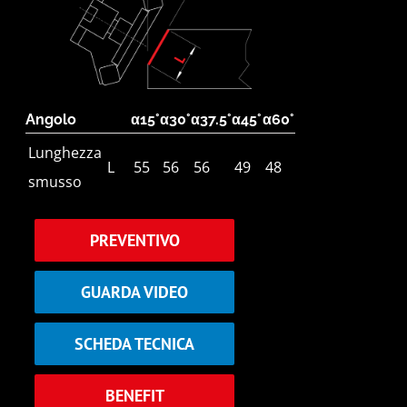
Angolo
α15°
α30°
α37.5°
α45°
α60°
Lunghezza
L
55
56
56
49
48
smusso
PREVENTIVO
GUARDA VIDEO
SCHEDA TECNICA
BENEFIT