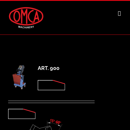
Salta
al
contenuto
ART. 900