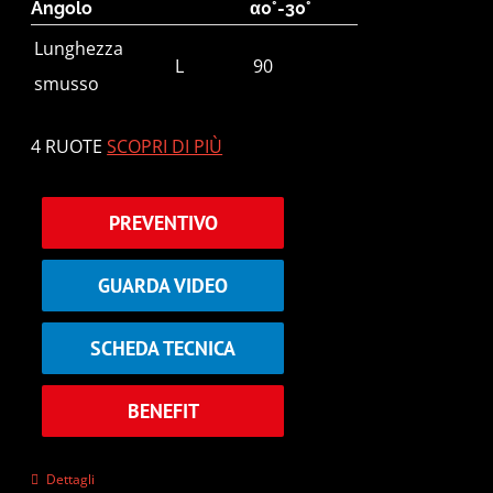
Angolo
α0°-30°
Lunghezza
L
90
smusso
4 RUOTE
SCOPRI DI PIÙ
PREVENTIVO
GUARDA VIDEO
SCHEDA TECNICA
BENEFIT
Dettagli