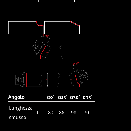
Angolo
α0°
α15°
α30°
α35°
Lunghezza
L
80
86
98
70
smusso