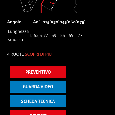
Angolo
A0°
α15°
α30°
α45°
α60°
α75°
Lunghezza
L
53,5
77
59
55
59
77
smusso
4 RUOTE
SCOPRI DI PIÙ
PREVENTIVO
GUARDA VIDEO
SCHEDA TECNICA