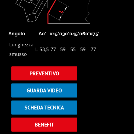
Angolo
A0°
α15°
α30°
α45°
α60°
α75°
Lunghezza
L
53,5
77
59
55
59
77
smusso
PREVENTIVO
GUARDA VIDEO
SCHEDA TECNICA
BENEFIT