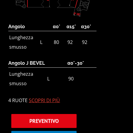
Angolo
α0°
α15°
α30°
Lunghezza
L
80
92
92
smusso
Angolo J BEVEL
α0°-30°
Lunghezza
L
90
smusso
4 RUOTE
SCOPRI DI PIÙ
PREVENTIVO