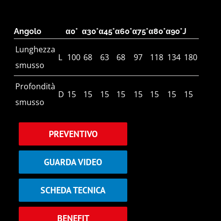
Angolo
α0°
α30°
α45°
α60°
α75°
α80°
α90°
J
Lunghezza
L
100
68
63
68
97
118
134
180
smusso
Profondità
D
15
15
15
15
15
15
15
15
smusso
PREVENTIVO
GUARDA VIDEO
SCHEDA TECNICA
BENEFIT